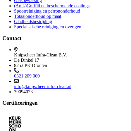
Glasbewassing
(Anti-)Graffiti en beschermende coatings
Spoorreiniging en perrononderhoud
Totaalonderhoud op maat
Gladheidsbestrijding
Specialistische reiniging en overigen
Contact
Knipscheer Infra-Clean B.V.
De Dinkel 17
8253 PK Dronten
0321 209 000
info@knipscheer-infra-clean.nl
39094023
Certificeringen