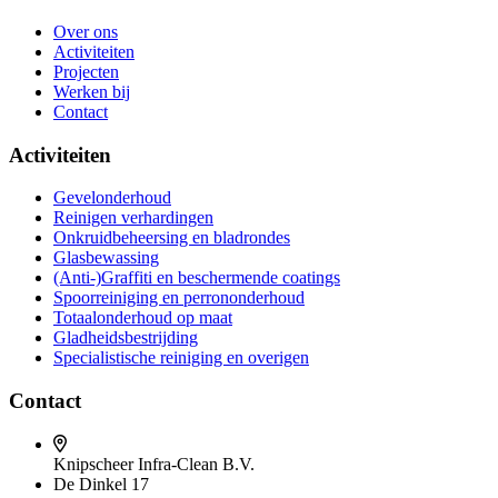
Over ons
Activiteiten
Projecten
Werken bij
Contact
Activiteiten
Gevelonderhoud
Reinigen verhardingen
Onkruidbeheersing en bladrondes
Glasbewassing
(Anti-)Graffiti en beschermende coatings
Spoorreiniging en perrononderhoud
Totaalonderhoud op maat
Gladheidsbestrijding
Specialistische reiniging en overigen
Contact
Knipscheer Infra-Clean B.V.
De Dinkel 17