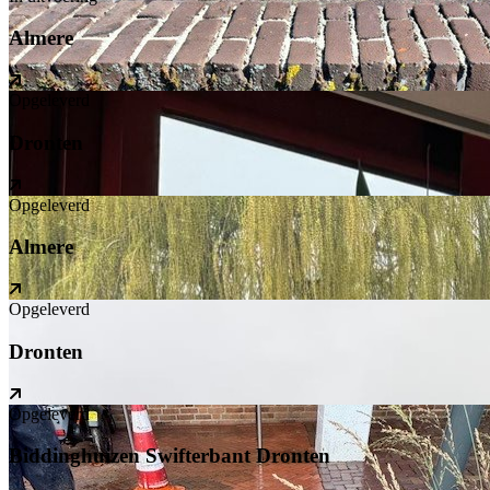
Almere
Opgeleverd
Dronten
Opgeleverd
Almere
Opgeleverd
Dronten
Opgeleverd
Biddinghuizen Swifterbant Dronten