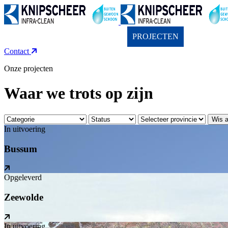
OVER ONS
ACTIVITEITEN
PROJECTEN
REFEREN
Contact
Onze projecten
Waar we trots op zijn
Categorie:
Status:
Provincie:
Wis al
Projecten
In uitvoering
Bussum
Opgeleverd
Zeewolde
In uitvoering