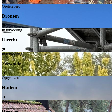
Opgeleverd
Dronten
In uitvoering
Utrecht
In uitvoering
Zeewolde
Opgeleverd
Hattem
Opgeleverd
Hierden