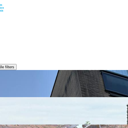
WERKEN BIJ
TIES
NIEUWS
3
le filters