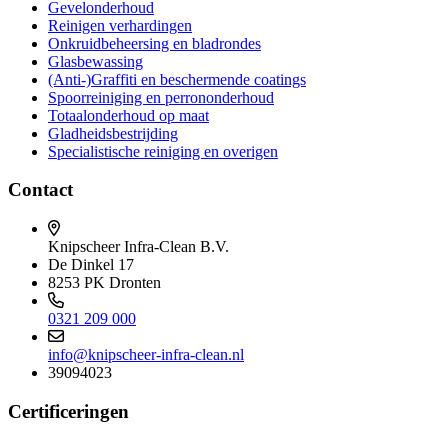
Gevelonderhoud
Reinigen verhardingen
Onkruidbeheersing en bladrondes
Glasbewassing
(Anti-)Graffiti en beschermende coatings
Spoorreiniging en perrononderhoud
Totaalonderhoud op maat
Gladheidsbestrijding
Specialistische reiniging en overigen
Contact
Knipscheer Infra-Clean B.V.
De Dinkel 17
8253 PK Dronten
0321 209 000
info@knipscheer-infra-clean.nl
39094023
Certificeringen