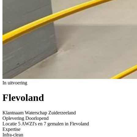
In uitvoering
Flevoland
Home
»
Projecten
»
Flevoland
Klantnaam
Waterschap Zuiderzeeland
Oplevering
Doorlopend
Locatie
5 AWZI's en 7 gemalen in Flevoland
Expertise
Infra-clean